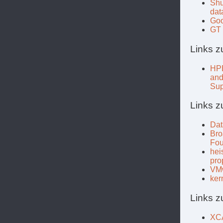
Shu
dat
Goo
GT 
Links z
HPE
and
Sup
Links 
Dat
Bro
Fou
hei
pro
VMw
ker
Links z
XCA