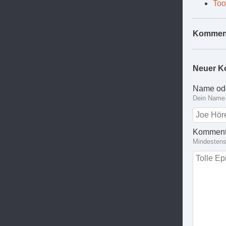
Too
Kommen
Neuer K
Name od
Dein Name 
Komment
Mindestens