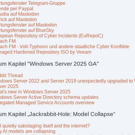
tungsfenster Telegram-Gruppe
nde per Paypal
udia auf Mastodon
rick auf Mastodon
tungsfenster auf Mastodon
tungsfenster auf BlueSky
opean Repository of Cyber Incidents (EuRepoC)
ach FM
ach FM - Volt-Typhoon und andere staatliche Cyber Konflikte
aged Hardened Repository ISO by Veeam
um Kapitel "Windows Server 2025 GA"
dit Thread
dows Server 2022 and Server 2019 unexpectedly upgraded to
ver 2025
t's new in Windows Server 2025
dows Server Active Directory schema updates
egated Managed Service Accounts overview
um Kapitel „Jackrabbit-Hole: Model Collapse“
AI quietly sabotaging itself and the internet?
 AI models are collapsing