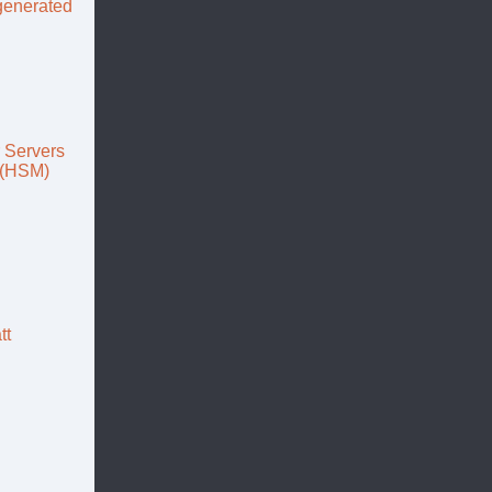
 generated
r Servers
 (HSM)
tt