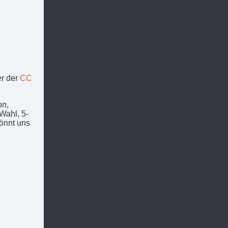
er der
CC
on,
Wahl, 5-
könnt uns