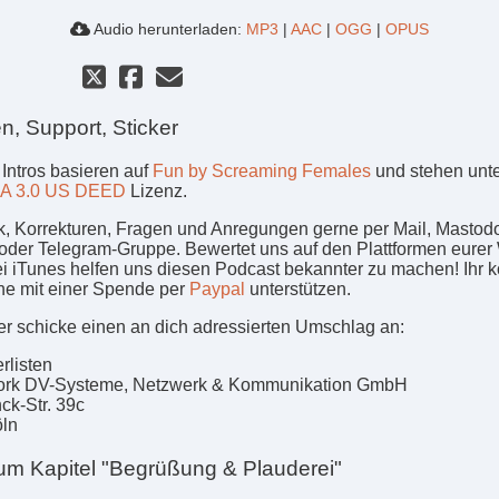
Audio herunterladen:
MP3
|
AAC
|
OGG
|
OPUS
n, Support, Sticker
 Intros basieren auf
Fun by Screaming Females
und stehen unt
A 3.0 US DEED
Lizenz.
, Korrekturen, Fragen und Anregungen gerne per Mail, Mastod
oder Telegram-Gruppe. Bewertet uns auf den Plattformen eurer 
ei iTunes helfen uns diesen Podcast bekannter zu machen! Ihr 
ne mit einer Spende per
Paypal
unterstützen.
er schicke einen an dich adressierten Umschlag an:
erlisten
ork DV-Systeme, Netzwerk & Kommunikation GmbH
ck-Str. 39c
ln
um Kapitel "Begrüßung & Plauderei"