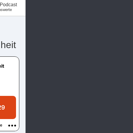
 Podcast
nswerte
heit