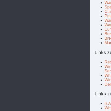
War
Spe
Cla
Pat
War
War
Eur
Bre
Bre
Man
Links z
Red
Win
Ser
Wha
Win
Del
Links z
Is 
Why