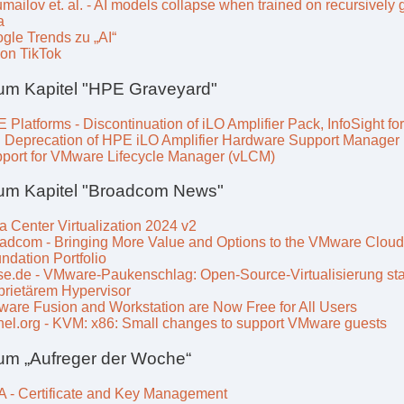
mailov et. al. - AI models collapse when trained on recursively
a
gle Trends zu „AI“
on TikTok
um Kapitel "HPE Graveyard"
 Platforms - Discontinuation of iLO Amplifier Pack, InfoSight fo
 Deprecation of HPE iLO Amplifier Hardware Support Manager
port for VMware Lifecycle Manager (vLCM)
zum Kapitel "Broadcom News"
a Center Virtualization 2024 v2
adcom - Bringing More Value and Options to the VMware Cloud
ndation Portfolio
se.de - VMware-Paukenschlag: Open-Source-Virtualisierung sta
prietärem Hypervisor
are Fusion and Workstation are Now Free for All Users
nel.org - KVM: x86: Small changes to support VMware guests
um „Aufreger der Woche“
 - Certificate and Key Management