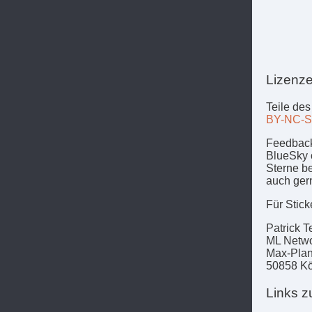
Lizenze
Teile des
BY-NC-S
Feedback
BlueSky 
Sterne b
auch ger
Für Stick
Patrick T
ML Netw
Max-Plan
50858 Kö
Links z