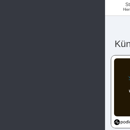
St
Hier
Kün