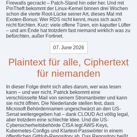
Firewalls gecrackt – Patch-Stand hin oder her. Und mit
PinTheft bekommt der Linux-Kernel binnen drei Wochen
schon die vierte Root-Lücke seiner Art, dieses Mal mit
Exoten-Bonus: Wer RDS nicht kennt, muss sich auch
nicht fürchten. Kurz: viele offene Türen, ein kaputter Lüfter
– und am Ende hat trotzdem fast niemand wirklich was zu
befürchten, außer Fortinet.
07. June 2026
Plaintext für alle, Ciphertext
für niemanden
In dieser Folge dreht sich alles darum, wer was lesen
kann – und wer nicht. Patrick bekommt eine
verschlüsselte Mail von seinem Stromanbieter und kann
sie nicht öffnen. Die Niederlande stellen fest, dass
Microsoft Behördennamen ungeschwärzt an den US-
Senat weitergegeben hat – dank CLOUD Act völlig legal,
aber trotzdem eine schlechte Idee. Und die US-
Cybersicherheitsbehörde CISA legt AWS-Keys,
Kubernetes-Configs und Klartext-Passwörter in einem
öffentlichen GitHub-Repository ab. Das Repository heißt