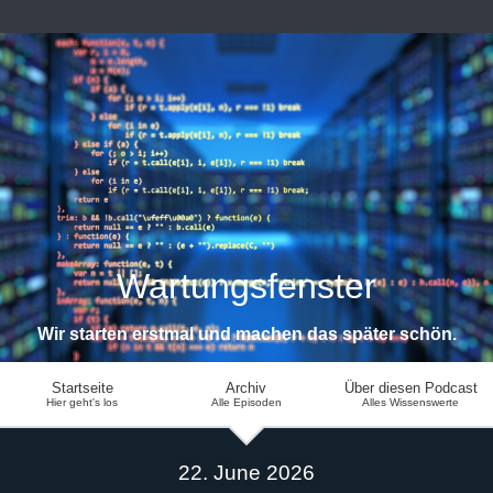
Wartungsfenster
Wir starten erstmal und machen das später schön.
Startseite
Archiv
Über diesen Podcast
Hier geht's los
Alle Episoden
Alles Wissenswerte
22. June 2026