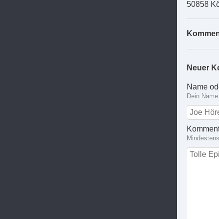
50858 Kö
Kommen
Neuer K
Name od
Dein Name 
Komment
Mindestens