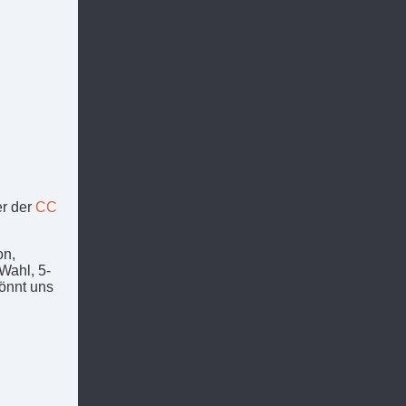
er der
CC
on,
Wahl, 5-
könnt uns