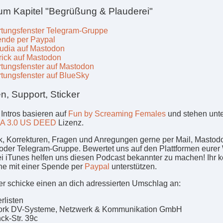
um Kapitel "Begrüßung & Plauderei"
tungsfenster Telegram-Gruppe
nde per Paypal
udia auf Mastodon
rick auf Mastodon
tungsfenster auf Mastodon
tungsfenster auf BlueSky
n, Support, Sticker
 Intros basieren auf
Fun by Screaming Females
und stehen unt
A 3.0 US DEED
Lizenz.
, Korrekturen, Fragen und Anregungen gerne per Mail, Mastod
oder Telegram-Gruppe. Bewertet uns auf den Plattformen eurer 
ei iTunes helfen uns diesen Podcast bekannter zu machen! Ihr 
ne mit einer Spende per
Paypal
unterstützen.
er schicke einen an dich adressierten Umschlag an:
erlisten
ork DV-Systeme, Netzwerk & Kommunikation GmbH
ck-Str. 39c