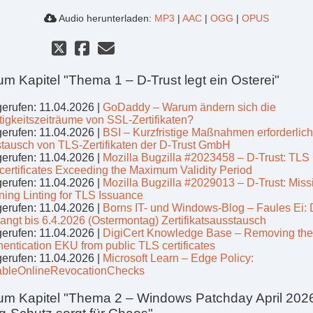
Audio herunterladen:
MP3
|
AAC
|
OGG
|
OPUS
um Kapitel "Thema 1 – D-Trust legt ein Osterei"
erufen: 11.04.2026 |
GoDaddy – Warum ändern sich die
tigkeitszeiträume von SSL-Zertifikaten?
erufen: 11.04.2026 |
BSI – Kurzfristige Maßnahmen erforderlich
tausch von TLS-Zertifikaten der D-Trust GmbH
erufen: 11.04.2026 |
Mozilla Bugzilla #2023458 – D-Trust: TLS
certificates Exceeding the Maximum Validity Period
erufen: 11.04.2026 |
Mozilla Bugzilla #2029013 – D-Trust: Miss
ning Linting for TLS Issuance
erufen: 11.04.2026 |
Borns IT- und Windows-Blog – Faules Ei: 
langt bis 6.4.2026 (Ostermontag) Zertifikatsausstausch
erufen: 11.04.2026 |
DigiCert Knowledge Base – Removing the 
hentication EKU from public TLS certificates
erufen: 11.04.2026 |
Microsoft Learn – Edge Policy:
bleOnlineRevocationChecks
um Kapitel "Thema 2 – Windows Patchday April 202