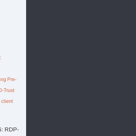
:
ing Pre-
D-Trust
client
6: RDP-