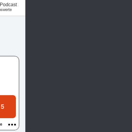
 Podcast
nswerte