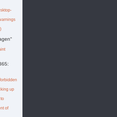
sktop-
 warnings
)
agen"
int
365:
forbidden
cking up
to
nt of