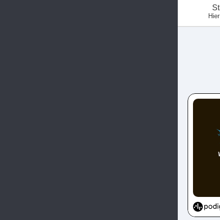
St
Hier