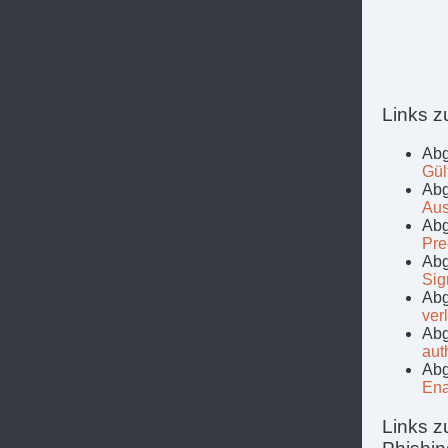
Links z
Abg
Gül
Abg
Aus
Abg
Pre
Abg
Sig
Abg
ver
Abg
aut
Abg
Ena
Links z