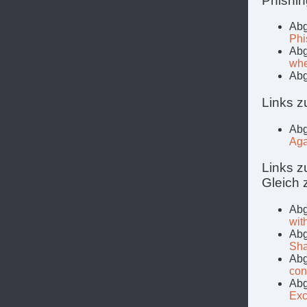
Phishin
Abg
Phi
Abg
whe
Abg
Links z
Abg
Aga
Links z
Gleich 
Abg
wit
Abg
Sha
Abg
con
Abg
Exc