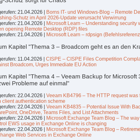
g-Schutz sorgt für Chaos"
erufen: 21.04.2026 |
Borns IT- und Windows-Blog – Remote De
shing-Schutz im April 2026-Update verursacht Verwirrung
erufen: 21.04.2026 |
Microsoft Learn – Understanding security
n opening Remote Desktop (RDP) files
erufen: 21.04.2026 |
Microsoft Learn – rdpsign (Befehlsreferenz
um Kapitel "Thema 3 – Broadcom geht es an den Kr
erufen: 11.04.2026 |
CISPE – CISPE Files Competition Compla
inst Broadcom, Urges Immediate EU Action
um Kapitel "Thema 4 – Veeam Backup for Microsoft 
zwei Probleme auf einmal"
erufen: 22.04.2026 |
Veeam KB4796 – The HTTP request was 
h client authentication scheme
erufen: 22.04.2026 |
Veeam KB4835 – Potential Issue With Ba
rePoint, OneDrive, Teams Files, and List Attachments
erufen: 22.04.2026 |
Microsoft Exchange Team Blog – The way 
trol EWS usage in Exchange Online is changing
erufen: 22.04.2026 |
Microsoft Exchange Team Blog – Retireme
hange Web Services in Exchange Online