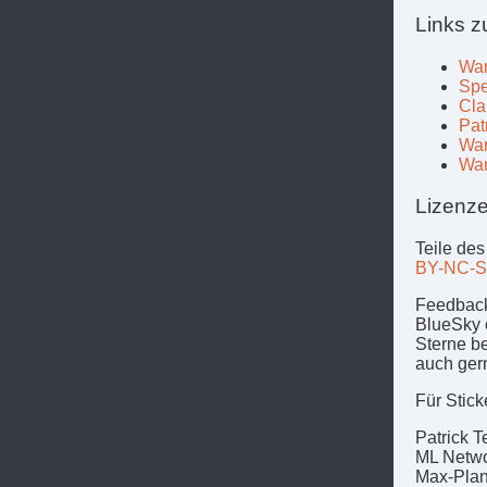
Links z
War
Spe
Cla
Pat
War
War
Lizenze
Teile des
BY-NC-S
Feedback
BlueSky 
Sterne b
auch ger
Für Stick
Patrick T
ML Netw
Max-Plan